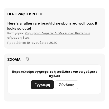
ΠΕΡΙΓΡΑΦΉ ΒΊΝΤΕΟ:
Here's a rather rare beautiful newborn red wolf pup. It
looks so cute!
Κατηγορία:
Κορυφαία Δωρεάν Διαδικτυακά Βίντεο με
σήμανση Ζώα
Προστέθηκε
19 Ιανουάριος 2020
ΣΧΌΛΙΑ
Παρακαλούμε εγγραφείτε ή εισέλθετε για να γράψετε
σχόλιο
Εγγραφή
Σύνδεση