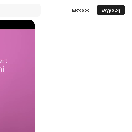
Είσοδος
Εγγραφή
Auto
144p
240p