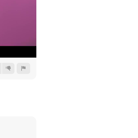
360p
480p
720p
1080p