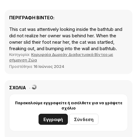
ΠΕΡΙΓΡΑΦΉ ΒΊΝΤΕΟ:
This cat was attentively looking inside the bathtub and
did not realize her owner was behind her. When the
owner slid their foot near her, the cat was startled,
freaking out, and bumping into the wall and bathtub.
Κατηγορία:
Κορυφαία Δωρεάν Διαδικτυακά Βίντεο με
σήμανση Ζώα
Προστέθηκε
16 Ιούνιος 2024
ΣΧΌΛΙΑ
Παρακαλούμε εγγραφείτε ή εισέλθετε για να γράψετε
σχόλιο
Εγγραφή
Σύνδεση