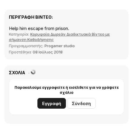
ΠΕΡΙΓΡΑΦΉ ΒΊΝΤΕΟ:
Help him escape from prison.
Κατηγορία:
Κορυφαία Δωρεάν Διαδικτυακά Βίντεο με
σήμανση Καθοδήγησης
Προγραμματιστής:
Progamer studio
Προστέθηκε
08 Ιούλιος 2018
ΣΧΌΛΙΑ
Παρακαλούμε εγγραφείτε ή εισέλθετε για να γράψετε
σχόλιο
Εγγραφή
Σύνδεση