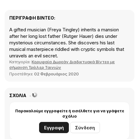
ΠΕΡΙΓΡΑΦΉ ΒΊΝΤΕΟ:
A gifted musician (Freya Tingley) inherits a mansion
after her long lost father (Rutger Hauer) dies under
mysterious circumstances. She discovers his last
musical masterpiece riddled with cryptic symbols that
unravels an evil secret.
Κατηγορία:
Κορυφαία Δωρεάν Διαδικτυακά Βίντεο με
σήμανση Τρέιλερ Ταινιών
Προστέθηκε
02 Φεβρουάριος 2020
ΣΧΌΛΙΑ
Παρακαλούμε εγγραφείτε ή εισέλθετε για να γράψετε
σχόλιο
Εγγραφή
Σύνδεση