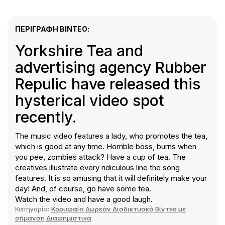
ΠΕΡΙΓΡΑΦΉ ΒΊΝΤΕΟ:
Yorkshire Tea and
advertising agency Rubber
Repulic have released this
hysterical video spot
recently.
The music video features a lady, who promotes the tea,
which is good at any time. Horrible boss, burns when
you pee, zombies attack? Have a cup of tea. The
creatives illustrate every ridiculous line the song
features. It is so amusing that it will definitely make your
day! And, of course, go have some tea.
Watch the video and have a good laugh.
Κατηγορία:
Κορυφαία Δωρεάν Διαδικτυακά Βίντεο με
σήμανση Διαφημιστικά