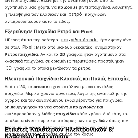
βιντεοπαιχνιδιών. Ξεκίνησε την ανάπτυξη ενός από τα
αγαπημένα μας χόμπι, να
παίζουμε
βιντεοπαιχνίδια. Ασυζητητί,
ρετρό
η πλεοψηφία των κλασικών και
παιχνιδιών
αντιπροσωπεύουν αυτό το είδος.
Εξερεύνησε Παιχνίδια Ρετρό και Pixel
παιχνίδια Arcade
Ήξερες ότι τα περισσότερα
ήταν φτιαγμένα
Pixel
σε στυλ
; Μετά από μια-δυο δεκαετίες, ονομάστηκαν
Ρετρό παιχνίδια
. Αν και τα
2D
γραφικά ήταν αγαπημένα στα
κλασσικά παιχνίδια, σε ορισμένες περιπτώσεις προστέθηκαν
3D
γραφικά τα οποία βελτίωσαν τα
ρετρό
.
Ηλεκτρονικά Παιχνίδια: Κλασικές και Παλιές Επιτυχίες
Από το '80, τα
arcade
είχαν κατάλογο με εκατοντάδες
παιχνίδια. Μερικά χρόνια αργότερα, λόγω της ανάπτυξης της
αγοράς και του αυξανόμενου ενδιαφέροντος για παιχνίδια,
δημιουργήθηκαν τα νέα
στούντιο παιχνιδιών
και
κυκλοφορούσαν χιλιάδες
παιχνίδια
κάθε χρόνο. Από τότε, τα
υπόλοιπα είναι ιστορία και ο κόσμος των παιχνιδιών όπως τον
ξέρουμε, συνεχώς βελτιώνεται και μεγαλώνει, ώστε να
Ετικέτες Καλύτερων Ηλεκτρονικών &
διασκεδάσει
τους παίκτες σε όλο τον κόσμο.
Κλασικών Παιχνιδιών