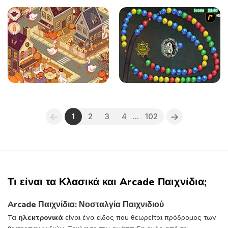
1
2
3
4
...
102
Τι είναι τα Κλασικά και Arcade Παιχνίδια;
Arcade Παιχνίδια: Νοσταλγία Παιχνιδιού
Τα
ηλεκτρονικά
είναι ένα είδος που θεωρείται πρόδρομος των