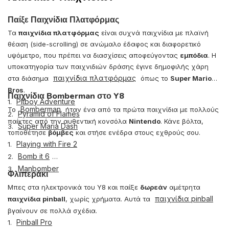
Παίξε Παιχνίδια Πλατφόρμας
Τα
παιχνίδια πλατφόρμας
είναι συχνά παιχνίδια με πλαϊνή
θέαση (side-scrolling) σε ανώμαλο έδαφος και διαφορετικό
υψόμετρο, που πρέπει να διασχίσεις αποφεύγοντας
εμπόδια
. Η
υποκατηγορία των παιχνιδιών δράσης έγινε δημοφιλής χάρη
παιχνίδια πλατφόρμας
στα διάσημα
όπως το
Super Mario
Bros
.
Παιχνίδια Bomberman στο Y8
Pitboy Adventure
1.
Bomberman
Το
ήταν ένα από τα πρώτα παιχνίδια με πολλούς
Pyramid of Flames
2.
παίκτες από την αυθεντική κονσόλα
Nintendo
. Κάνε βόλτα,
Super Maria Dash
3.
τοποθέτησε
βόμβες
και στήσε ενέδρα στους εχθρούς σου.
Playing with Fire 2
1.
Bomb it 6
2.
Manbomber
3.
Φλιπεράκι
Μπες στα ηλεκτρονικά του Y8 και παίξε
δωρεάν
αμέτρητα
παιχνίδια pinball
παιχνίδια pinball
, χωρίς χρήματα. Αυτά τα
βγαίνουν σε πολλά σχέδια.
Pinball Pro
1.