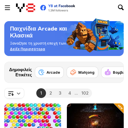
Παιχνίδια Arcade και
Κλασικά
Ξαναζήσε τη χρυστή εποχή των
παιχνιδιών με διαχρονικά, κλασικά
Δείξε Περισσότερα
arcade. Από ρετρό επιτυχίες έως
μοντέρνες επανεκδόσεις, απόλαυσε
γρήγορο και εθιστικό παιχνίδι.
Δημοφιλείς
Arcade
Mahjong
Βομβισ
Ετικέτες
1
2
3
4
...
102