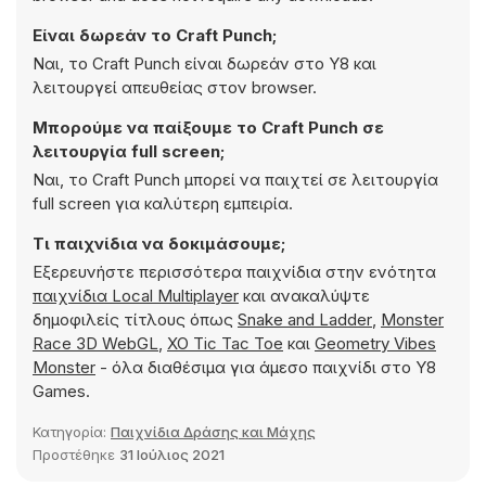
Είναι δωρεάν το Craft Punch;
Ναι, το Craft Punch είναι δωρεάν στο Y8 και
λειτουργεί απευθείας στον browser.
Μπορούμε να παίξουμε το Craft Punch σε
λειτουργία full screen;
Ναι, το Craft Punch μπορεί να παιχτεί σε λειτουργία
full screen για καλύτερη εμπειρία.
Τι παιχνίδια να δοκιμάσουμε;
Εξερευνήστε περισσότερα παιχνίδια στην ενότητα
παιχνίδια Local Multiplayer
και ανακαλύψτε
δημοφιλείς τίτλους όπως
Snake and Ladder
,
Monster
Race 3D WebGL
,
XO Tic Tac Toe
και
Geometry Vibes
Monster
- όλα διαθέσιμα για άμεσο παιχνίδι στο Y8
Games.
Κατηγορία:
Παιχνίδια Δράσης και Μάχης
Προστέθηκε
31 Ιούλιος 2021