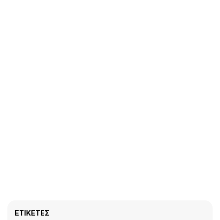
ΕΤΙΚΈΤΕΣ