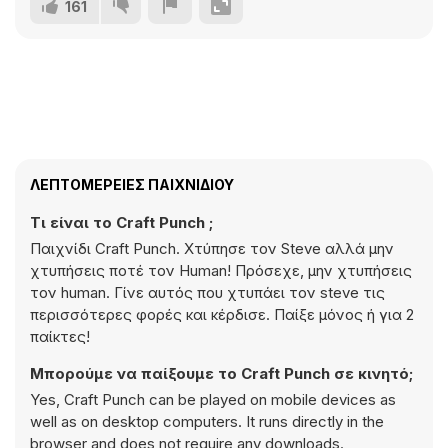
161
ΛΕΠΤΟΜΈΡΕΙΕΣ ΠΑΙΧΝΙΔΙΟΎ
Τι είναι το Craft Punch ;
Παιχνίδι Craft Punch. Χτύπησε τον Steve αλλά μην
χτυπήσεις ποτέ τον Human! Πρόσεχε, μην χτυπήσεις
τον human. Γίνε αυτός που χτυπάει τον steve τις
περισσότερες φορές και κέρδισε. Παίξε μόνος ή για 2
παίκτες!
Μπορούμε να παίξουμε το Craft Punch σε κινητό;
Yes, Craft Punch can be played on mobile devices as
well as on desktop computers. It runs directly in the
browser and does not require any downloads.