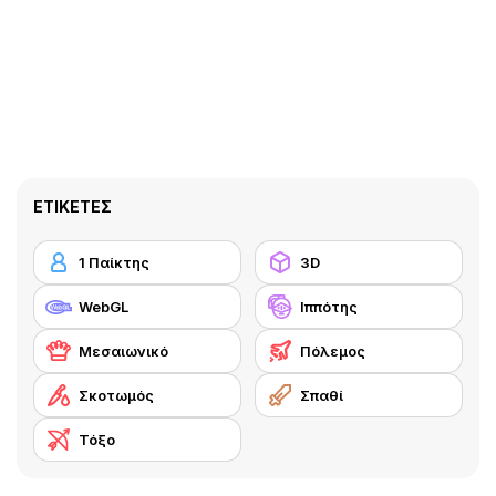
ΕΤΙΚΈΤΕΣ
1 Παίκτης
3D
WebGL
Ιππότης
Μεσαιωνικό
Πόλεμος
Σκοτωμός
Σπαθί
Τόξο