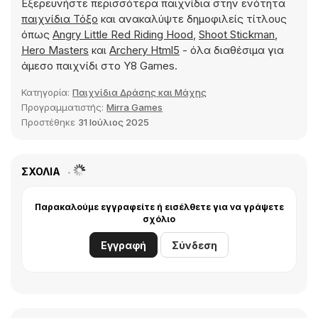
Εξερευνήστε περισσότερα παιχνίδια στην ενότητα
παιχνίδια Τόξο
και ανακαλύψτε δημοφιλείς τίτλους
όπως
Angry Little Red Riding Hood
,
Shoot Stickman
,
Hero Masters
και
Archery Html5
- όλα διαθέσιμα για
άμεσο παιχνίδι στο Y8 Games.
Κατηγορία:
Παιχνίδια Δράσης και Μάχης
Προγραμματιστής:
Mirra Games
Προστέθηκε
31 Ιούλιος 2025
ΣΧΌΛΙΑ
Παρακαλούμε εγγραφείτε ή εισέλθετε για να γράψετε
σχόλιο
Εγγραφή
Σύνδεση