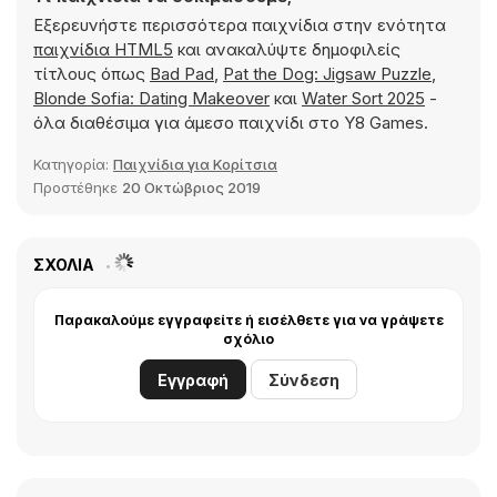
Εξερευνήστε περισσότερα παιχνίδια στην ενότητα
παιχνίδια HTML5
και ανακαλύψτε δημοφιλείς
τίτλους όπως
Bad Pad
,
Pat the Dog: Jigsaw Puzzle
,
Blonde Sofia: Dating Makeover
και
Water Sort 2025
-
όλα διαθέσιμα για άμεσο παιχνίδι στο Y8 Games.
Κατηγορία:
Παιχνίδια για Κορίτσια
Προστέθηκε
20 Οκτώβριος 2019
ΣΧΌΛΙΑ
Παρακαλούμε εγγραφείτε ή εισέλθετε για να γράψετε
σχόλιο
Εγγραφή
Σύνδεση