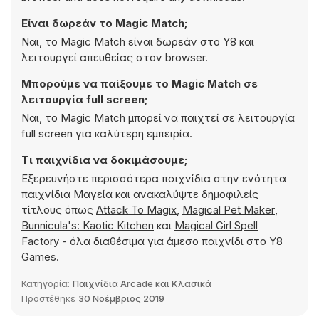
Είναι δωρεάν το Magic Match;
Ναι, το Magic Match είναι δωρεάν στο Y8 και
λειτουργεί απευθείας στον browser.
Μπορούμε να παίξουμε το Magic Match σε
λειτουργία full screen;
Ναι, το Magic Match μπορεί να παιχτεί σε λειτουργία
full screen για καλύτερη εμπειρία.
Τι παιχνίδια να δοκιμάσουμε;
Εξερευνήστε περισσότερα παιχνίδια στην ενότητα
παιχνίδια Μαγεία
και ανακαλύψτε δημοφιλείς
τίτλους όπως
Attack To Magix
,
Magical Pet Maker
,
Bunnicula's: Kaotic Kitchen
και
Magical Girl Spell
Factory
- όλα διαθέσιμα για άμεσο παιχνίδι στο Y8
Games.
Κατηγορία:
Παιχνίδια Arcade και Κλασικά
Προστέθηκε
30 Νοέμβριος 2019