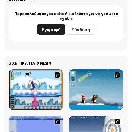
Παρακαλούμε εγγραφείτε ή εισέλθετε για να γράψετε
σχόλιο
Εγγραφή
Σύνδεση
ΣΧΕΤΙΚΆ ΠΑΙΧΝΊΔΙΑ