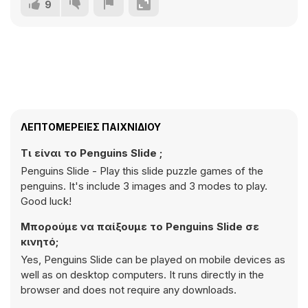
9
ΛΕΠΤΟΜΈΡΕΙΕΣ ΠΑΙΧΝΙΔΙΟΎ
Τι είναι το Penguins Slide ;
Penguins Slide - Play this slide puzzle games of the
penguins. It's include 3 images and 3 modes to play.
Good luck!
Μπορούμε να παίξουμε το Penguins Slide σε
κινητό;
Yes, Penguins Slide can be played on mobile devices as
well as on desktop computers. It runs directly in the
browser and does not require any downloads.