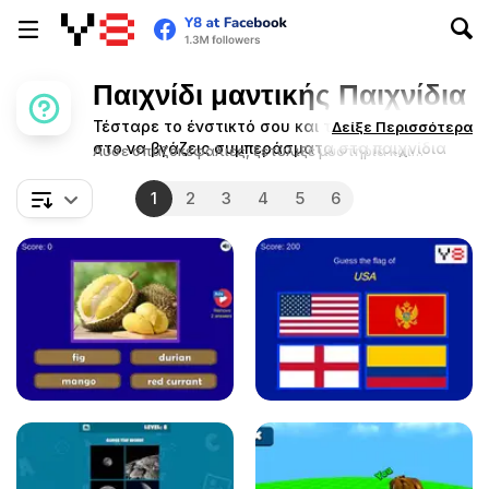
Παιχνίδι μαντικής Παιχνίδια
Τέσταρε το ένστικτό σου και τις ικανότητές σου
Δείξε Περισσότερα
στο να βγάζεις συμπεράσματα στα παιχνίδια
Λύσε σπαζοκεφαλιές, ξετύλιξε μυστήρια και
προκάλεσε το μυαλό σου με δύσκολα παζλ. Μπες
Μαντεψιάς στο Y8!
στον κόσμο των παιχνιδιών μαντεψιάς και δες αν
1
2
3
4
5
6
μπορείς να βρεις τις λύσεις!