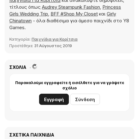
παιχνίδια Για Kορίτσια
και ανακαλύψτε δημοφιλείς
τίτλους όπως
Audrey Steampunk Fashion
,
Princess
Girls Wedding Trip
,
BFF #Shop My Closet
και
Girly
Chinatown
- όλα διαθέσιμα για άμεσο παιχνίδι στο Y8
Games.
Κατηγορία:
Παιχνίδια για Κορίτσια
Προστέθηκε
31 Αύγουστος 2019
ΣΧΌΛΙΑ
Παρακαλούμε εγγραφείτε ή εισέλθετε για να γράψετε
σχόλιο
Εγγραφή
Σύνδεση
ΣΧΕΤΙΚΆ ΠΑΙΧΝΊΔΙΑ