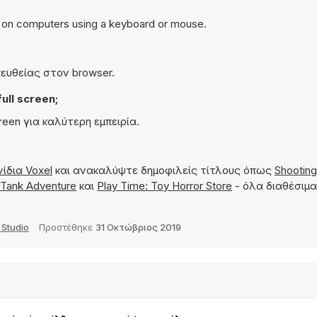
t on computers using a keyboard or mouse.
πευθείας στον browser.
ull screen;
creen για καλύτερη εμπειρία.
ίδια Voxel
και ανακαλύψτε δημοφιλείς τίτλους όπως
Shooting
w Tank Adventure
και
Play Time: Toy Horror Store
- όλα διαθέσιμα
 Studio
Προστέθηκε
31 Οκτώβριος 2019