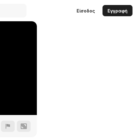
Είσοδος
Εγγραφή