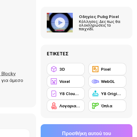
Οδηγίες Pubg Pixel
Κόλλησες; Δες πως θα
ολοκληρώσεις το
παιχνίδι.
ΕΤΙΚΈΤΕΣ
3D
Pixel
 Blocky
 για άμεσο
Voxel
WebGL
Y8 Cloud Save
Y8 Originals
Λογαριασμός Y8
Όπλα
Προσθήκη αυτού του