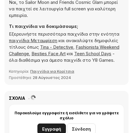
Ναι, το Sailor Moon and Friends Cosmic Glam μπορεί
να παιχτεί σε λειτουργία full screen για καλύτερη
εμπειρία.
Τι παιχνίδια να δοκιμάσουμε;
Εξερευνήστε περισσότερα παιχνίδια στην ενότητα
παιχνίδια Μεταμφίεση
και ανακαλύψτε δημοφιλείς
τίτλους όπως
Tina - Detective
,
Fashionista Weekend
Challenge
,
Besties Face Art
και
Teen School Days
-
όλα διαθέσιμα για άμεσο παιχνίδι στο Y8 Games.
Κατηγορία:
Παιχνίδια για Κορίτσια
Προστέθηκε
28 Αύγουστος 2024
ΣΧΌΛΙΑ
Παρακαλούμε εγγραφείτε ή εισέλθετε για να γράψετε
σχόλιο
Εγγραφή
Σύνδεση