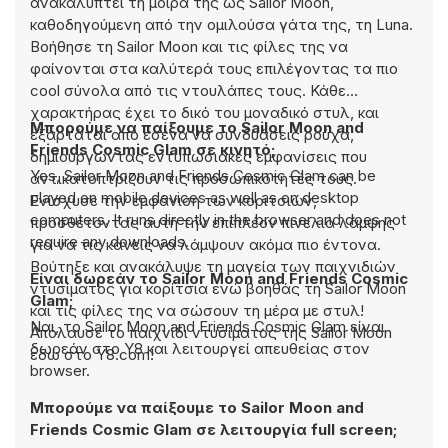
ανακαλύπτει τη μοίρα της ως Sailor Moon,
καθοδηγούμενη από την ομιλούσα γάτα της, τη Luna.
Βοήθησε τη Sailor Moon και τις φίλες της να
φαίνονται στα καλύτερά τους επιλέγοντας τα πιο
cool σύνολα από τις ντουλάπες τους. Κάθε
χαρακτήρας έχει το δικό του μοναδικό στυλ, και
Μπορούμε να παίξουμε το Sailor Moon and
εξαρτάται από εσένα να συνδυάσεις ρούχα,
Friends Cosmic Glam σε κινητό;
δημιουργώντας εντυπωσιακές εμφανίσεις που
Yes, Sailor Moon and Friends Cosmic Glam can be
αντικατοπτρίζουν τις προσωπικότητές τους.
played on mobile devices as well as on desktop
Ενίσχυσε την εμφάνιση των κοριτσιών,
computers. It runs directly in the browser and does not
προσθέτοντας αυτή την επιπλέον πινελιά λάμψης
require any downloads.
για να τις κάνεις να λάμψουν ακόμα πιο έντονα.
Βούτηξε και ανακάλυψε τη μαγεία των παιχνιδιών
Είναι δωρεάν το Sailor Moon and Friends Cosmic
ντυσίματος για κορίτσια ενώ βοηθάς τη Sailor Moon
Glam;
και τις φίλες της να σώσουν τη μέρα με στυλ!
Ναι, το Sailor Moon and Friends Cosmic Glam είναι
Απόλαυσε το παιχνίδι ντυσίματος της Sailor Moon
δωρεάν στο Y8 και λειτουργεί απευθείας στον
εδώ στο Y8.com!
browser.
Μπορούμε να παίξουμε το Sailor Moon and
Friends Cosmic Glam σε λειτουργία full screen;