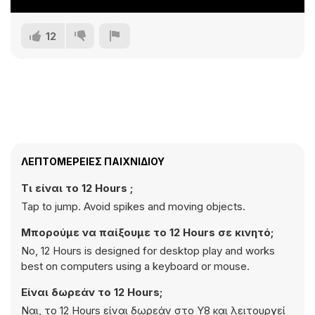
12
ΛΕΠΤΟΜΈΡΕΙΕΣ ΠΑΙΧΝΙΔΙΟΎ
Τι είναι το 12 Hours ;
Tap to jump. Avoid spikes and moving objects.
Μπορούμε να παίξουμε το 12 Hours σε κινητό;
No, 12 Hours is designed for desktop play and works
best on computers using a keyboard or mouse.
Είναι δωρεάν το 12 Hours;
Ναι, το 12 Hours είναι δωρεάν στο Y8 και λειτουργεί