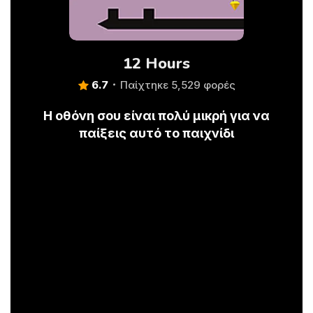
12 Hours
6.7
Παίχτηκε 5,529 φορές
Η οθόνη σου είναι πολύ μικρή για να
παίξεις αυτό το παιχνίδι