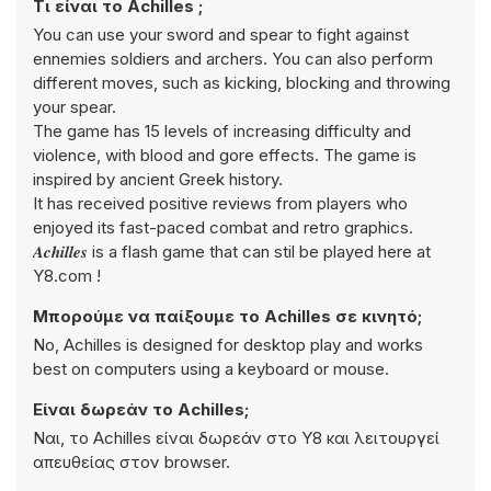
Τι είναι το Achilles ;
You can use your sword and spear to fight against
ennemies soldiers and archers. You can also perform
different moves, such as kicking, blocking and throwing
your spear.
The game has 15 levels of increasing difficulty and
violence, with blood and gore effects. The game is
inspired by ancient Greek history.
It has received positive reviews from players who
enjoyed its fast-paced combat and retro graphics.
𝑨𝒄𝒉𝒊𝒍𝒍𝒆𝒔 is a flash game that can stil be played here at
Y8.com !
Μπορούμε να παίξουμε το Achilles σε κινητό;
No, Achilles is designed for desktop play and works
best on computers using a keyboard or mouse.
Είναι δωρεάν το Achilles;
Ναι, το Achilles είναι δωρεάν στο Y8 και λειτουργεί
απευθείας στον browser.