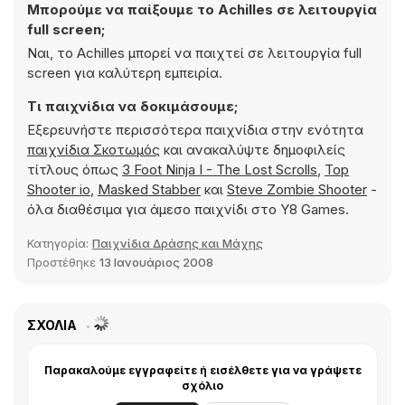
Μπορούμε να παίξουμε το Achilles σε λειτουργία
full screen;
Ναι, το Achilles μπορεί να παιχτεί σε λειτουργία full
screen για καλύτερη εμπειρία.
Τι παιχνίδια να δοκιμάσουμε;
Εξερευνήστε περισσότερα παιχνίδια στην ενότητα
παιχνίδια Σκοτωμός
και ανακαλύψτε δημοφιλείς
τίτλους όπως
3 Foot Ninja I - The Lost Scrolls
,
Top
Shooter io
,
Masked Stabber
και
Steve Zombie Shooter
-
όλα διαθέσιμα για άμεσο παιχνίδι στο Y8 Games.
Κατηγορία:
Παιχνίδια Δράσης και Μάχης
Προστέθηκε
13 Ιανουάριος 2008
ΣΧΌΛΙΑ
Παρακαλούμε εγγραφείτε ή εισέλθετε για να γράψετε
σχόλιο