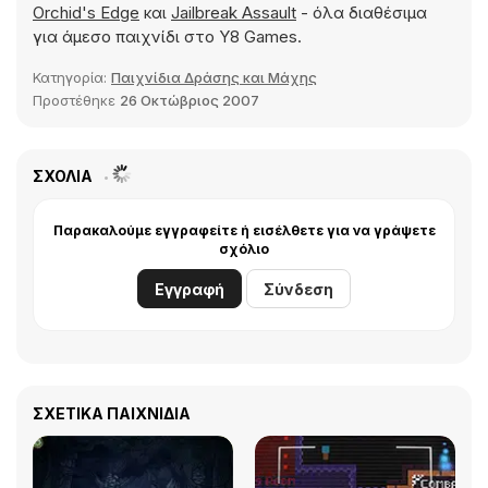
Orchid's Edge
και
Jailbreak Assault
- όλα διαθέσιμα
για άμεσο παιχνίδι στο Y8 Games.
Κατηγορία:
Παιχνίδια Δράσης και Μάχης
Προστέθηκε
26 Οκτώβριος 2007
ΣΧΌΛΙΑ
Παρακαλούμε εγγραφείτε ή εισέλθετε για να γράψετε
σχόλιο
Εγγραφή
Σύνδεση
ΣΧΕΤΙΚΆ ΠΑΙΧΝΊΔΙΑ