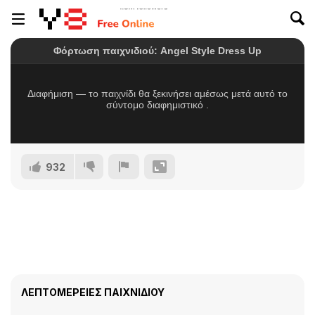
932
ΛΕΠΤΟΜΈΡΕΙΕΣ ΠΑΙΧΝΙΔΙΟΎ