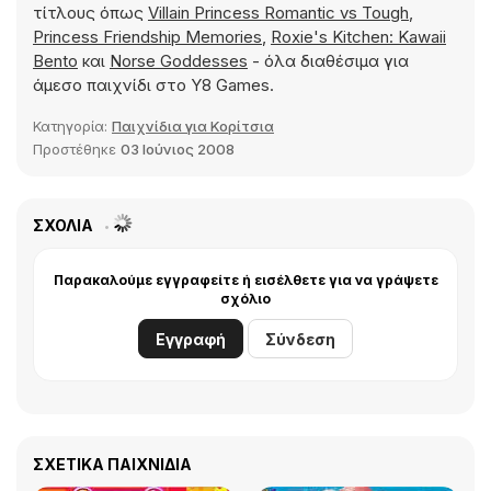
τίτλους όπως
Villain Princess Romantic vs Tough
,
Princess Friendship Memories
,
Roxie's Kitchen: Kawaii
Bento
και
Norse Goddesses
- όλα διαθέσιμα για
άμεσο παιχνίδι στο Y8 Games.
Κατηγορία:
Παιχνίδια για Κορίτσια
Προστέθηκε
03 Ιούνιος 2008
ΣΧΌΛΙΑ
Παρακαλούμε εγγραφείτε ή εισέλθετε για να γράψετε
σχόλιο
Εγγραφή
Σύνδεση
ΣΧΕΤΙΚΆ ΠΑΙΧΝΊΔΙΑ