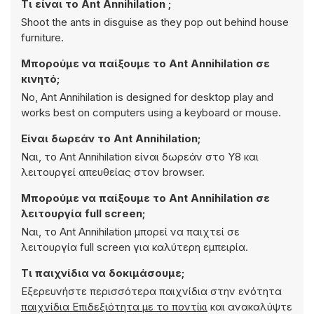
Τι είναι το Ant Annihilation ;
Shoot the ants in disguise as they pop out behind house
furniture.
Μπορούμε να παίξουμε το Ant Annihilation σε
κινητό;
No, Ant Annihilation is designed for desktop play and
works best on computers using a keyboard or mouse.
Είναι δωρεάν το Ant Annihilation;
Ναι, το Ant Annihilation είναι δωρεάν στο Y8 και
λειτουργεί απευθείας στον browser.
Μπορούμε να παίξουμε το Ant Annihilation σε
λειτουργία full screen;
Ναι, το Ant Annihilation μπορεί να παιχτεί σε
λειτουργία full screen για καλύτερη εμπειρία.
Τι παιχνίδια να δοκιμάσουμε;
Εξερευνήστε περισσότερα παιχνίδια στην ενότητα
παιχνίδια Επιδεξιότητα με το ποντίκι
και ανακαλύψτε