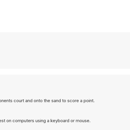
ponents court and onto the sand to score a point.
best on computers using a keyboard or mouse.