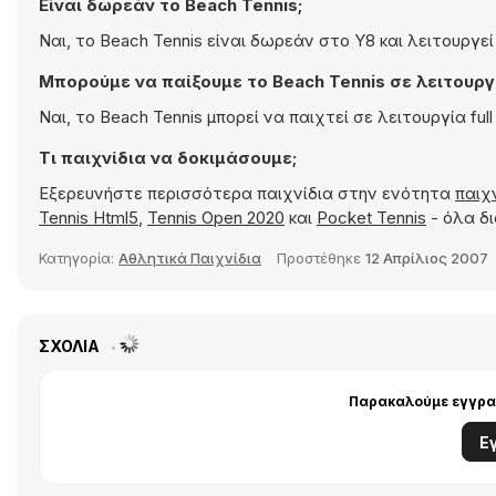
Είναι δωρεάν το Beach Tennis;
Ναι, το Beach Tennis είναι δωρεάν στο Y8 και λειτουργε
Μπορούμε να παίξουμε το Beach Tennis σε λειτουργία
Ναι, το Beach Tennis μπορεί να παιχτεί σε λειτουργία full
Τι παιχνίδια να δοκιμάσουμε;
Εξερευνήστε περισσότερα παιχνίδια στην ενότητα
παιχ
Tennis Html5
,
Tennis Open 2020
και
Pocket Tennis
- όλα δι
Κατηγορία:
Αθλητικά Παιχνίδια
Προστέθηκε
12 Απρίλιος 2007
ΣΧΌΛΙΑ
Παρακαλούμε εγγραφ
Ε