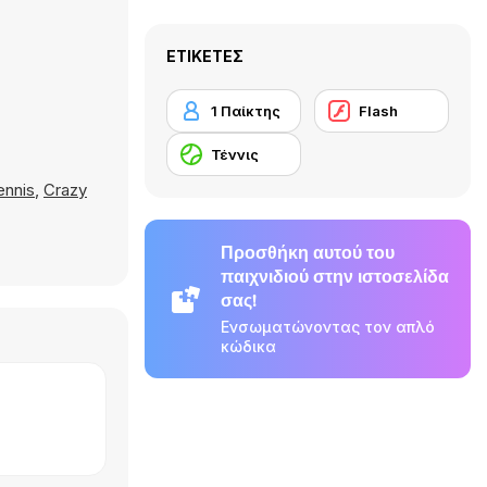
ΕΤΙΚΈΤΕΣ
1 Παίκτης
Flash
Τέννις
ennis
,
Crazy
Προσθήκη αυτού του
παιχνιδιού στην ιστοσελίδα
σας!
Ενσωματώνοντας τον απλό
κώδικα