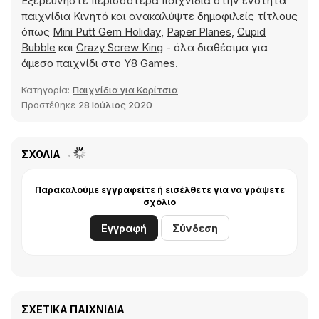
Εξερευνήστε περισσότερα παιχνίδια στην ενότητα
παιχνίδια Κινητό
και ανακαλύψτε δημοφιλείς τίτλους
όπως
Mini Putt Gem Holiday
,
Paper Planes
,
Cupid
Bubble
και
Crazy Screw King
- όλα διαθέσιμα για
άμεσο παιχνίδι στο Y8 Games.
Κατηγορία:
Παιχνίδια για Κορίτσια
Προστέθηκε
28 Ιούλιος 2020
ΣΧΌΛΙΑ
Παρακαλούμε εγγραφείτε ή εισέλθετε για να γράψετε
σχόλιο
Εγγραφή
Σύνδεση
ΣΧΕΤΙΚΆ ΠΑΙΧΝΊΔΙΑ