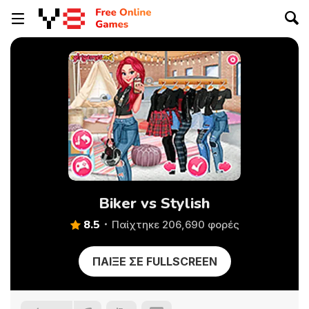
Biker vs Stylish
8.5
Παίχτηκε 206,690 φορές
ΠΑΊΞΕ ΣΕ FULLSCREEN