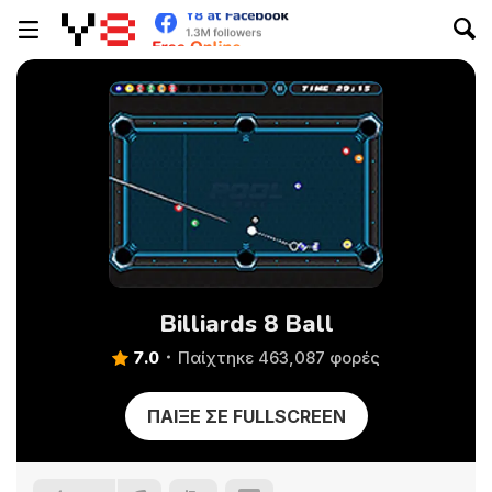
Billiards 8 Ball
7.0
Παίχτηκε 463,087 φορές
ΠΑΊΞΕ ΣΕ FULLSCREEN