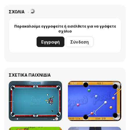
ΣΧΌΛΙΑ
Παρακαλούμε εγγραφείτε ή εισέλθετε για να γράψετε
σχόλιο
Εγγραφή
Σύνδεση
ΣΧΕΤΙΚΆ ΠΑΙΧΝΊΔΙΑ