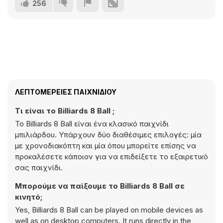
256
ΛΕΠΤΟΜΈΡΕΙΕΣ ΠΑΙΧΝΙΔΙΟΎ
Τι είναι το Billiards 8 Ball ;
Το Billiards 8 Ball είναι ένα κλασικό παιχνίδι
μπιλιάρδου. Υπάρχουν δύο διαθέσιμες επιλογές: μία
με χρονοδιακόπτη και μία όπου μπορείτε επίσης να
προκαλέσετε κάποιον για να επιδείξετε το εξαιρετικό
σας παιχνίδι.
Μπορούμε να παίξουμε το Billiards 8 Ball σε
κινητό;
Yes, Billiards 8 Ball can be played on mobile devices as
well as on desktop computers. It runs directly in the