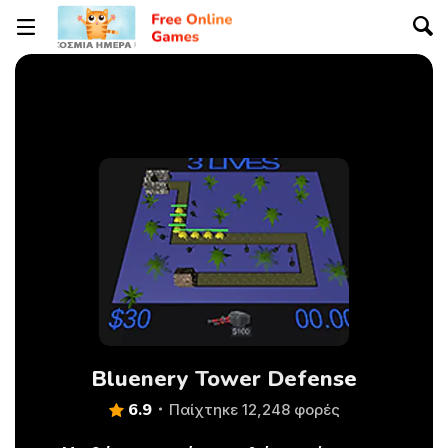
Bluenery Tower Defense
6.9
Παίχτηκε 12,248 φορές