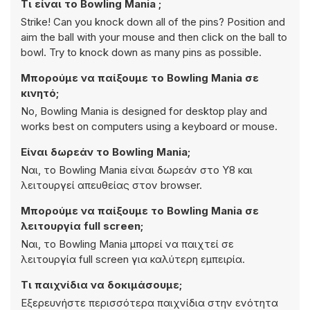
Τι είναι το Bowling Mania ;
Strike! Can you knock down all of the pins? Position and
aim the ball with your mouse and then click on the ball to
bowl. Try to knock down as many pins as possible.
Μπορούμε να παίξουμε το Bowling Mania σε
κινητό;
No, Bowling Mania is designed for desktop play and
works best on computers using a keyboard or mouse.
Είναι δωρεάν το Bowling Mania;
Ναι, το Bowling Mania είναι δωρεάν στο Y8 και
λειτουργεί απευθείας στον browser.
Μπορούμε να παίξουμε το Bowling Mania σε
λειτουργία full screen;
Ναι, το Bowling Mania μπορεί να παιχτεί σε
λειτουργία full screen για καλύτερη εμπειρία.
Τι παιχνίδια να δοκιμάσουμε;
Εξερευνήστε περισσότερα παιχνίδια στην ενότητα