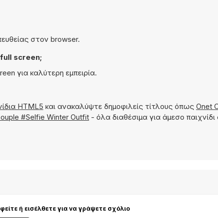
απευθείας στον browser.
ull screen;
creen για καλύτερη εμπειρία.
νίδια HTML5
και ανακαλύψτε δημοφιλείς τίτλους όπως
Onet 
ouple #Selfie Winter Outfit
- όλα διαθέσιμα για άμεσο παιχνίδι
είτε ή εισέλθετε για να γράψετε σχόλιο