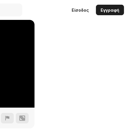
Είσοδος
Εγγραφή