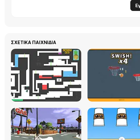
Ε
ΣΧΕΤΙΚΆ ΠΑΙΧΝΊΔΙΑ