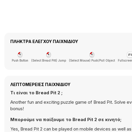
ΠΛΉΚΤΡΑ ΕΛΈΓΧΟΥ ΠΑΙΧΝΙΔΙΟΎ
Push Button
(Select Bread Pitt) Jump
(Select Mouse) Push/Pull Object
Fullscree
ΛΕΠΤΟΜΈΡΕΙΕΣ ΠΑΙΧΝΙΔΙΟΎ
Τι είναι το Bread Pit 2 ;
Another fun and exciting puzzle game of Bread Pit. Solve eve
bonus!
Μπορούμε να παίξουμε το Bread Pit 2 σε κινητό;
Yes, Bread Pit 2 can be played on mobile devices as well as