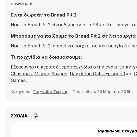
downloads.
Είναι δωρεάν το Bread Pit 2;
Ναι, το Bread Pit 2 είναι δωρεάν στο Y8 και λειτουργεί 
Μπορούμε να παίξουμε το Bread Pit 2 σε λειτουργία f
Ναι, το Bread Pit 2 μπορεί να παιχτεί σε λειτουργία full s
Τι παιχνίδια να δοκιμάσουμε;
Εξερευνήστε περισσότερα παιχνίδια στην ενότητα
παιχ
Christmas
,
Missing Shapes
,
Day of the Cats: Episode 1
και
C
Games.
Κατηγορία:
Παιχνίδια Σκέψης
Προστέθηκε
23 Μάρτιος 2016
ΣΧΌΛΙΑ
Παρακαλούμε εγγραφ