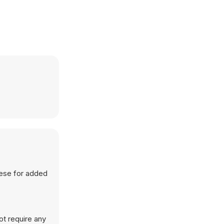
eese for added
ot require any