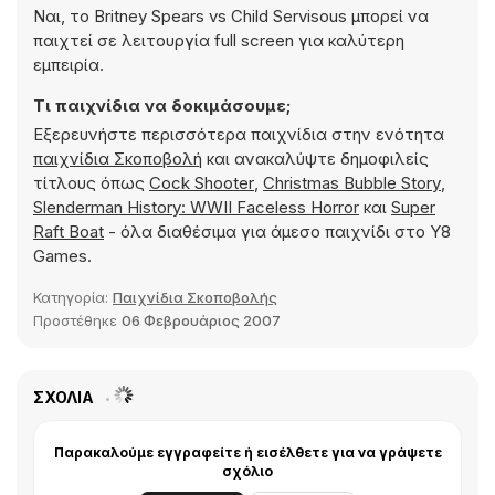
Ναι, το Britney Spears vs Child Servisous μπορεί να
παιχτεί σε λειτουργία full screen για καλύτερη
εμπειρία.
Τι παιχνίδια να δοκιμάσουμε;
Εξερευνήστε περισσότερα παιχνίδια στην ενότητα
παιχνίδια Σκοποβολή
και ανακαλύψτε δημοφιλείς
τίτλους όπως
Cock Shooter
,
Christmas Bubble Story
,
Slenderman History: WWII Faceless Horror
και
Super
Raft Boat
- όλα διαθέσιμα για άμεσο παιχνίδι στο Y8
Games.
Κατηγορία:
Παιχνίδια Σκοποβολής
Προστέθηκε
06 Φεβρουάριος 2007
ΣΧΌΛΙΑ
Παρακαλούμε εγγραφείτε ή εισέλθετε για να γράψετε
σχόλιο