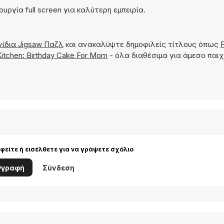
ουργία full screen για καλύτερη εμπειρία.
νίδια Jigsaw Παζλ
και ανακαλύψτε δημοφιλείς τίτλους όπως
Kitchen: Birthday Cake For Mom
- όλα διαθέσιμα για άμεσο παιχ
είτε ή εισέλθετε για να γράψετε σχόλιο
γγραφή
Σύνδεση