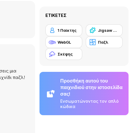
ΕΤΙΚΈΤΕΣ
1 Παίκτης
Jigsaw Παζλ
WebGL
Παζλ
Σκέψης
σεις μια
ιχνίδι παζλ!
Προσθήκη αυτού του
παιχνιδιού στην ιστοσελίδα
σας!
Ενσωματώνοντας τον απλό
κώδικα