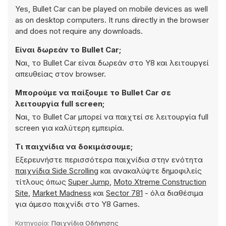
Yes, Bullet Car can be played on mobile devices as well
as on desktop computers. It runs directly in the browser
and does not require any downloads.
Είναι δωρεάν το Bullet Car;
Ναι, το Bullet Car είναι δωρεάν στο Y8 και λειτουργεί
απευθείας στον browser.
Μπορούμε να παίξουμε το Bullet Car σε
λειτουργία full screen;
Ναι, το Bullet Car μπορεί να παιχτεί σε λειτουργία full
screen για καλύτερη εμπειρία.
Τι παιχνίδια να δοκιμάσουμε;
Εξερευνήστε περισσότερα παιχνίδια στην ενότητα
παιχνίδια Side Scrolling
και ανακαλύψτε δημοφιλείς
τίτλους όπως
Super Jump
,
Moto Xtreme Construction
Site
,
Market Madness
και
Sector 781
- όλα διαθέσιμα
για άμεσο παιχνίδι στο Y8 Games.
Κατηγορία:
Παιχνίδια Οδήγησης