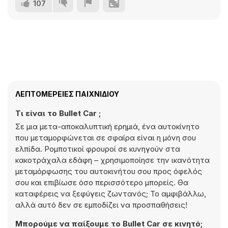
107
ΛΕΠΤΟΜΈΡΕΙΕΣ ΠΑΙΧΝΙΔΙΟΎ
Τι είναι το Bullet Car ;
Σε μια μετα-αποκαλυπτική ερημιά, ένα αυτοκίνητο
που μεταμορφώνεται σε σφαίρα είναι η μόνη σου
ελπίδα. Ρομποτικοί φρουροί σε κυνηγούν στα
κακοτράχαλα εδάφη – χρησιμοποίησε την ικανότητα
μεταμόρφωσης του αυτοκινήτου σου προς όφελός
σου και επιβίωσε όσο περισσότερο μπορείς. Θα
καταφέρεις να ξεφύγεις ζωντανός; Το αμφιβάλλω,
αλλά αυτό δεν σε εμποδίζει να προσπαθήσεις!
Μπορούμε να παίξουμε το Bullet Car σε κινητό;