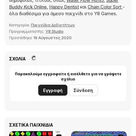
δημοφιλείς τίτλους όπως
Water Flow Html5
,
Super
Buddy Kick Online
,
Happy Dentist
και
Chain Color Sort
-
όλα διαθέσιμα για άμεσο παιχνίδι στο Y8 Games.
Κατηγορία:
Παιχνίδια Δεξιοτήτων
Προγραμματιστής:
Y8 Studio
Προστέθηκε
19 Αύγουστος 2020
ΣΧΌΛΙΑ
Παρακαλούμε εγγραφείτε ή εισέλθετε για να γράψετε
σχόλιο
Εγγραφή
Σύνδεση
ΣΧΕΤΙΚΆ ΠΑΙΧΝΊΔΙΑ