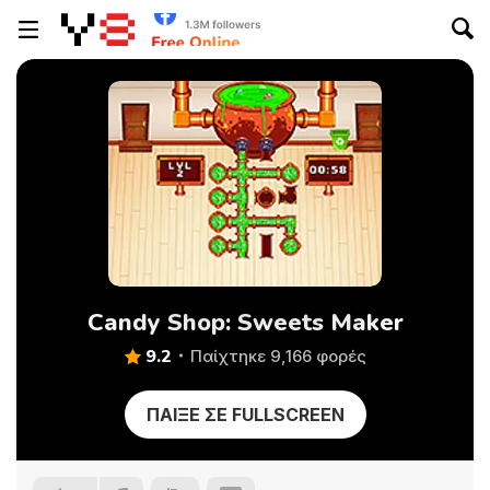
Candy Shop: Sweets Maker
9.2
Παίχτηκε 9,166 φορές
ΠΑΊΞΕ ΣΕ FULLSCREEN