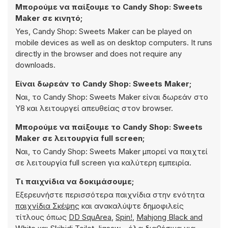
Μπορούμε να παίξουμε το Candy Shop: Sweets
Maker σε κινητό;
Yes, Candy Shop: Sweets Maker can be played on
mobile devices as well as on desktop computers. It runs
directly in the browser and does not require any
downloads.
Είναι δωρεάν το Candy Shop: Sweets Maker;
Ναι, το Candy Shop: Sweets Maker είναι δωρεάν στο
Y8 και λειτουργεί απευθείας στον browser.
Μπορούμε να παίξουμε το Candy Shop: Sweets
Maker σε λειτουργία full screen;
Ναι, το Candy Shop: Sweets Maker μπορεί να παιχτεί
σε λειτουργία full screen για καλύτερη εμπειρία.
Τι παιχνίδια να δοκιμάσουμε;
Εξερευνήστε περισσότερα παιχνίδια στην ενότητα
παιχνίδια Σκέψης
και ανακαλύψτε δημοφιλείς
τίτλους όπως
DD SquArea
,
Spin!
,
Mahjong Black and