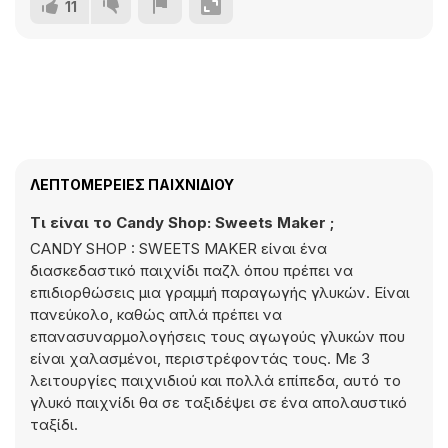
11
ΛΕΠΤΟΜΈΡΕΙΕΣ ΠΑΙΧΝΙΔΙΟΎ
Τι είναι το Candy Shop: Sweets Maker ;
CANDY SHOP : SWEETS MAKER είναι ένα
διασκεδαστικό παιχνίδι παζλ όπου πρέπει να
επιδιορθώσεις μια γραμμή παραγωγής γλυκών. Είναι
πανεύκολο, καθώς απλά πρέπει να
επανασυναρμολογήσεις τους αγωγούς γλυκών που
είναι χαλασμένοι, περιστρέφοντάς τους. Με 3
λειτουργίες παιχνιδιού και πολλά επίπεδα, αυτό το
γλυκό παιχνίδι θα σε ταξιδέψει σε ένα απολαυστικό
ταξίδι.