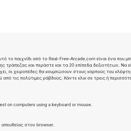
υτό το παιχνίδι από το Real-Free-Arcade.com είναι ένα που μ
της τράπεζας και περάστε και τα 20 επίπεδα δεξιοτήτων. Να ε
ύχει, οι χειροπέδες θα κουμπώσουν στους καρπούς του κλέφτη
ού από τις πολύτιμες ράβδους. Κάντε κλικ σε τρεις ή περισσό
best on computers using a keyboard or mouse.
ί απευθείας στον browser.