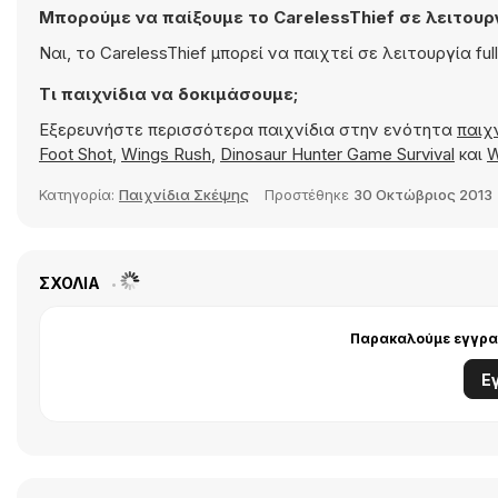
Μπορούμε να παίξουμε το CarelessThief σε λειτουργί
Ναι, το CarelessThief μπορεί να παιχτεί σε λειτουργία ful
Τι παιχνίδια να δοκιμάσουμε;
Εξερευνήστε περισσότερα παιχνίδια στην ενότητα
παιχν
Foot Shot
,
Wings Rush
,
Dinosaur Hunter Game Survival
και
W
Κατηγορία:
Παιχνίδια Σκέψης
Προστέθηκε
30 Οκτώβριος 2013
ΣΧΌΛΙΑ
Παρακαλούμε εγγραφ
Ε