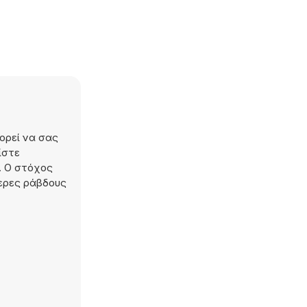
πορεί να σας
ίστε
. Ο στόχος
τερες ράβδους