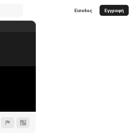
Είσοδος
Εγγραφή