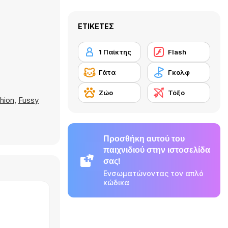
ΕΤΙΚΈΤΕΣ
1 Παίκτης
Flash
Γάτα
Γκολφ
Ζώο
Τόξο
hion
,
Fussy
Προσθήκη αυτού του
παιχνιδιού στην ιστοσελίδα
σας!
Ενσωματώνοντας τον απλό
κώδικα