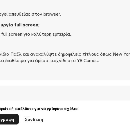
ργεί απευθείας στον browser.
ργία full screen;
full screen για καλύτερη εμπειρία.
νίδια Παζλ
και ανακαλύψτε δημοφιλείς τίτλους όπως
New Yor
λα διαθέσιμα για άμεσο παιχνίδι στο Y8 Games.
είτε ή εισέλθετε για να γράψετε σχόλιο
γγραφή
Σύνδεση