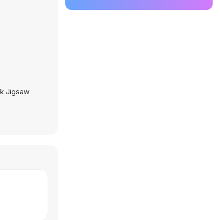
k Jigsaw