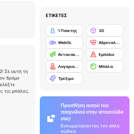
ΕΤΙΚΈΤΕΣ
1 Παίκτης
3D
WebGL
Αδρεναλίνη
Αντανακλαστικά
Εμπόδιο
Λογαριασμός Y8
Μπάλα
2! Σε αυτή τη
τον δρόμο
Τρέξιμο
πιλέξτε
ς τις μπάλες.
Προσθήκη αυτού του
παιχνιδιού στην ιστοσελίδα
σας!
Ενσωματώνοντας τον απλό
κώδικα