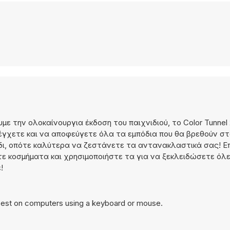
 την ολοκαίνουργια έκδοση του παιχνιδιού, το Color Tunnel 
λέγχετε και να αποφεύγετε όλα τα εμπόδια που θα βρεθούν σ
ι, οπότε καλύτερα να ζεστάνετε τα αντανακλαστικά σας! Ε
ε κοσμήματα και χρησιμοποιήστε τα για να ξεκλειδώσετε όλε
!
 best on computers using a keyboard or mouse.