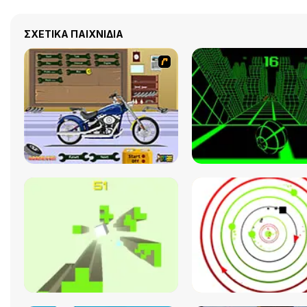
ΣΧΕΤΙΚΆ ΠΑΙΧΝΊΔΙΑ