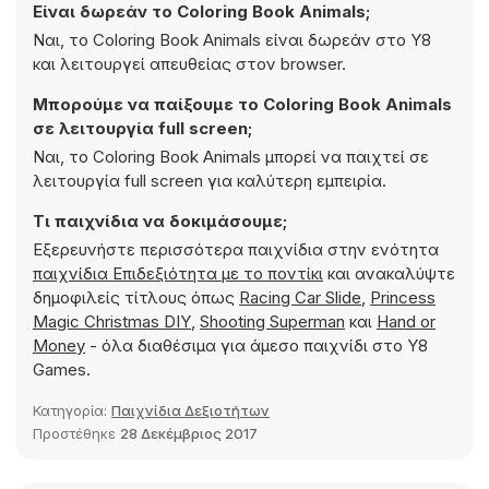
Είναι δωρεάν το Coloring Book Animals;
Ναι, το Coloring Book Animals είναι δωρεάν στο Y8
και λειτουργεί απευθείας στον browser.
Μπορούμε να παίξουμε το Coloring Book Animals
σε λειτουργία full screen;
Ναι, το Coloring Book Animals μπορεί να παιχτεί σε
λειτουργία full screen για καλύτερη εμπειρία.
Τι παιχνίδια να δοκιμάσουμε;
Εξερευνήστε περισσότερα παιχνίδια στην ενότητα
παιχνίδια Επιδεξιότητα με το ποντίκι
και ανακαλύψτε
δημοφιλείς τίτλους όπως
Racing Car Slide
,
Princess
Magic Christmas DIY
,
Shooting Superman
και
Hand or
Money
- όλα διαθέσιμα για άμεσο παιχνίδι στο Y8
Games.
Κατηγορία:
Παιχνίδια Δεξιοτήτων
Προστέθηκε
28 Δεκέμβριος 2017