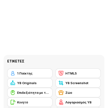
ΕΤΙΚΈΤΕΣ
1 Παίκτης
HTML5
Y8 Originals
Y8 Screenshot
Επιδεξιότητα με το ποντίκι
Ζώο
Κινητό
Λογαριασμός Y8