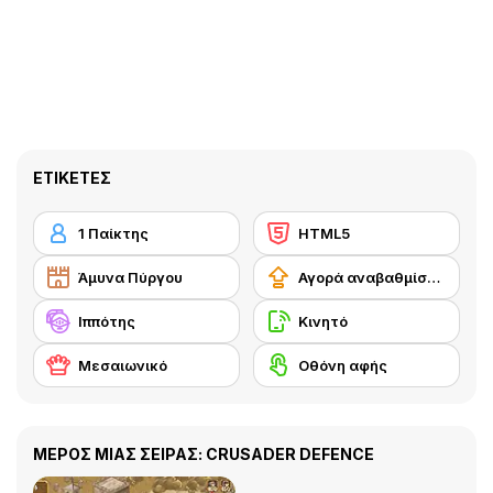
ΕΤΙΚΈΤΕΣ
1 Παίκτης
HTML5
Άμυνα Πύργου
Αγορά αναβαθμίσεων εξοπλισμού
Ιππότης
Κινητό
Μεσαιωνικό
Οθόνη αφής
ΜΕΡΟΣ ΜΙΑΣ ΣΕΙΡΑΣ: CRUSADER DEFENCE