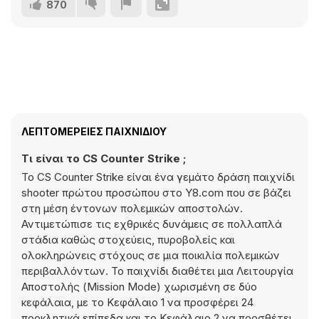
870
ΛΕΠΤΟΜΈΡΕΙΕΣ ΠΑΙΧΝΙΔΙΟΎ
Τι είναι το CS Counter Strike ;
Το CS Counter Strike είναι ένα γεμάτο δράση παιχνίδι
shooter πρώτου προσώπου στο Y8.com που σε βάζει
στη μέση έντονων πολεμικών αποστολών.
Αντιμετώπισε τις εχθρικές δυνάμεις σε πολλαπλά
στάδια καθώς στοχεύεις, πυροβολείς και
ολοκληρώνεις στόχους σε μια ποικιλία πολεμικών
περιβαλλόντων. Το παιχνίδι διαθέτει μια Λειτουργία
Αποστολής (Mission Mode) χωρισμένη σε δύο
κεφάλαια, με το Κεφάλαιο 1 να προσφέρει 24
προκλητικά επίπεδα και το Κεφάλαιο 2 να προσθέτει