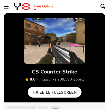
CS Counter Strike
8.0
Παίχτηκε 266,536 φορές
ΠΑΊΞΕ ΣΕ FULLSCREEN