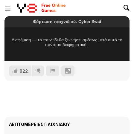
822
ΛΕΠΤΟΜΈΡΕΙΕΣ ΠΑΙΧΝΙΔΙΟΎ