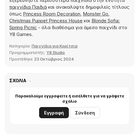
Εξερευνήστε περισσότερα παιχνίδια στην ενότητα
παιχνίδια Παιδιά
και ανακαλύψτε δημοφιλείς τίτλους
όπως
Princess Room Decoration
,
Monster Go
,
Christmas Puppet Princess House
και
Blonde Sofia:
Spring Picnic
- όλα διαθέσιμα για άμεσο παιχνίδι στο
Y8 Games.
Κατηγορία:
Παιχνίδια για Κορίτσια
Προγραμματιστής:
Y8 Studio
Προστέθηκε
23 Οκτώβριος 2024
ΣΧΌΛΙΑ
Παρακαλούμε εγγραφείτε ή εισέλθετε για να γράψετε
σχόλιο
Εγγραφή
Σύνδεση