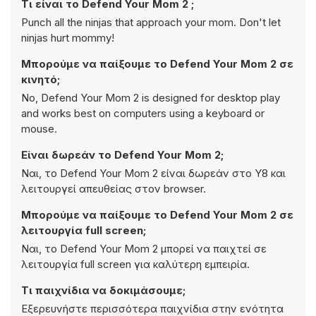
Τι είναι το Defend Your Mom 2 ;
Punch all the ninjas that approach your mom. Don't let
ninjas hurt mommy!
Μπορούμε να παίξουμε το Defend Your Mom 2 σε
κινητό;
No, Defend Your Mom 2 is designed for desktop play
and works best on computers using a keyboard or
mouse.
Είναι δωρεάν το Defend Your Mom 2;
Ναι, το Defend Your Mom 2 είναι δωρεάν στο Y8 και
λειτουργεί απευθείας στον browser.
Μπορούμε να παίξουμε το Defend Your Mom 2 σε
λειτουργία full screen;
Ναι, το Defend Your Mom 2 μπορεί να παιχτεί σε
λειτουργία full screen για καλύτερη εμπειρία.
Τι παιχνίδια να δοκιμάσουμε;
Εξερευνήστε περισσότερα παιχνίδια στην ενότητα