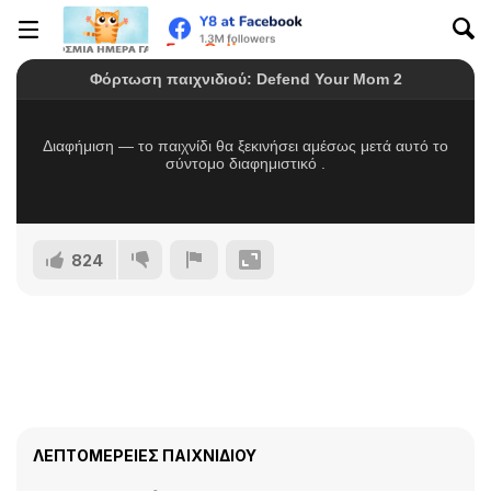
824
ΛΕΠΤΟΜΈΡΕΙΕΣ ΠΑΙΧΝΙΔΙΟΎ