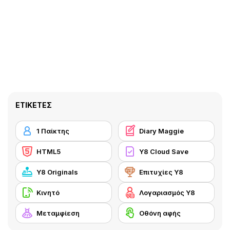
ΕΤΙΚΈΤΕΣ
1 Παίκτης
Diary Maggie
HTML5
Y8 Cloud Save
Y8 Originals
Επιτυχίες Y8
Κινητό
Λογαριασμός Y8
Μεταμφίεση
Οθόνη αφής