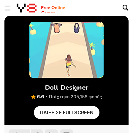
Doll Designer
6.6
Παίχτηκε 205,158 φορές
ΠΑΊΞΕ ΣΕ FULLSCREEN