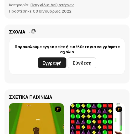
Κατηγορία:
Παιχνίδια Δεξιοτήτων
Προστέθηκε
03 Ιανουάριος 2022
ΣΧΌΛΙΑ
Παρακαλούμε εγγραφείτε ή εισέλθετε για να γράψετε
σχόλιο
Εγγραφή
Σύνδεση
ΣΧΕΤΙΚΆ ΠΑΙΧΝΊΔΙΑ