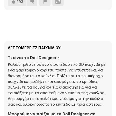
193
ΛΕΠΤΟΜΈΡΕΙΕΣ ΠΑΙΧΝΙΔΙΟΎ
Τι είναι το Doll Designer ;
Καλώς ήρθατε σε ένα διασκεδαστικό 3D παιχνίδι με
ένα χαριτωμένο κορίτσι, πρέπει να ντύσετε και να
διακοσμήσετε μια κούκλα. Παίξτε αυτό το υπέροχο
παιχνίδι και μαζέψτε και αποφύγετε τα εμπόδια,
συλλέξτε τα ρούχα και τις διακοσμήσεις για να
ταιριάξετε με το απαιτούμενο ντύσιμο της κούκλας.
Δημιουργήστε το καλύτερο ντύσιμο για την κούκλα
σας και ολοκληρώστε το επίπεδο με τρία αστέρια.
Μπορούμε να παίξουμε το Doll Designer σε