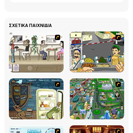
ΣΧΕΤΙΚΆ ΠΑΙΧΝΊΔΙΑ