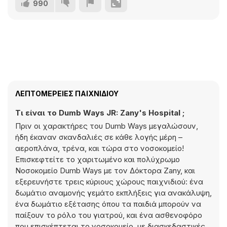
990
ΛΕΠΤΟΜΈΡΕΙΕΣ ΠΑΙΧΝΙΔΙΟΎ
Τι είναι το Dumb Ways JR: Zany's Hospital ;
Πριν οι χαρακτήρες του Dumb Ways μεγαλώσουν,
ήδη έκαναν σκανδαλιές σε κάθε λογής μέρη –
αεροπλάνα, τρένα, και τώρα στο νοσοκομείο!
Επισκεφτείτε το χαριτωμένο και πολύχρωμο
Νοσοκομείο Dumb Ways με τον Δόκτορα Zany, και
εξερευνήστε τρεις κύριους χώρους παιχνιδιού: ένα
δωμάτιο αναμονής γεμάτο εκπλήξεις για ανακάλυψη,
ένα δωμάτιο εξέτασης όπου τα παιδιά μπορούν να
παίξουν το ρόλο του γιατρού, και ένα ασθενοφόρο
που επισκέπτεται το νοσοκομείο, με διασκεδαστικές