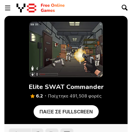
Elite SWAT Commander
6.2
Παίχτηκε 491,508 φορές
ΠΑΊΞΕ ΣΕ FULLSCREEN