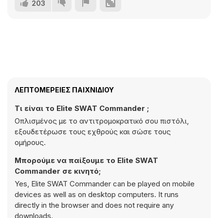
203
ΛΕΠΤΟΜΈΡΕΙΕΣ ΠΑΙΧΝΙΔΙΟΎ
Τι είναι το Elite SWAT Commander ;
Οπλισμένος με το αντιτρομοκρατικό σου πιστόλι,
εξουδετέρωσε τους εχθρούς και σώσε τους
ομήρους.
Μπορούμε να παίξουμε το Elite SWAT
Commander σε κινητό;
Yes, Elite SWAT Commander can be played on mobile
devices as well as on desktop computers. It runs
directly in the browser and does not require any
downloads.