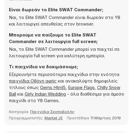
Είναι δωρεάν το Elite SWAT Commander;
Ναι, το Elite SWAT Commander είναι δωρεάν στο Y8
και λειτουργεί απευθείας στον browser.
Μπορούμε να παίξουμε το Elite SWAT
Commander σε λειτουργία full screen;
Ναι, το Elite SWAT Commander μπορεί να παιχτεί σε
λειτουργία full screen για καλύτερη εμπειρία.
Τι παιχνίδια να δοκιμάσουμε;
Εξερευνήστε περισσότερα παιχνίδια στην ενότητα
παιχνίδια Οθόνη αφής
και ανακαλύψτε δημοφιλείς
τίτλους όπως
Gems Html5
,
Europe Flags
,
Chilly Snow
Ball
και
Girly Indian Wedding
- όλα διαθέσιμα για άμεσο
παιχνίδι στο Y8 Games.
Κατηγορία:
Παιχνίδια Σκοποβολής
Προγραμματιστής:
Market JS
Προστέθηκε
11 Μάρτιος 2019