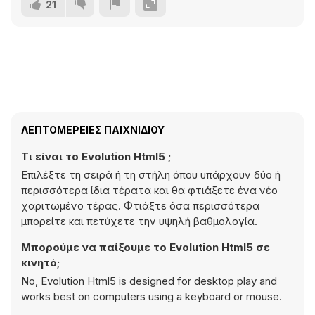
21
ΛΕΠΤΟΜΈΡΕΙΕΣ ΠΑΙΧΝΙΔΙΟΎ
Τι είναι το Evolution Html5 ;
Επιλέξτε τη σειρά ή τη στήλη όπου υπάρχουν δύο ή
περισσότερα ίδια τέρατα και θα φτιάξετε ένα νέο
χαριτωμένο τέρας. Φτιάξτε όσα περισσότερα
μπορείτε και πετύχετε την υψηλή βαθμολογία.
Μπορούμε να παίξουμε το Evolution Html5 σε
κινητό;
No, Evolution Html5 is designed for desktop play and
works best on computers using a keyboard or mouse.