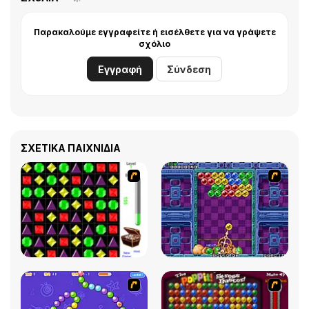
Παρακαλούμε εγγραφείτε ή εισέλθετε για να γράψετε
σχόλιο
Εγγραφή
Σύνδεση
ΣΧΕΤΙΚΆ ΠΑΙΧΝΊΔΙΑ