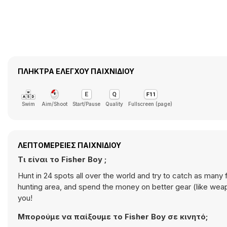
ΠΛΉΚΤΡΑ ΕΛΈΓΧΟΥ ΠΑΙΧΝΙΔΙΟΎ
Swim
Aim/Shoot
Start/Pause
Quality
Fullscreen (page)
ΛΕΠΤΟΜΈΡΕΙΕΣ ΠΑΙΧΝΙΔΙΟΎ
Τι είναι το Fisher Boy ;
Hunt in 24 spots all over the world and try to catch as man
hunting area, and spend the money on better gear (like weap
you!
Μπορούμε να παίξουμε το Fisher Boy σε κινητό;