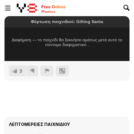
3
ΛΕΠΤΟΜΈΡΕΙΕΣ ΠΑΙΧΝΙΔΙΟΎ